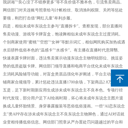
我训诲”“良心没了不错挣更多”等不良价值不雅本色，引流售卖商品。
网信部门对关连账号照章给与计帐粉丝、取消渔利权限、关闭等惩处
要领，刚烈打击借“网红儿童”牟利步履。
四是，相似未成年东说念主参与“直播拆卡”。查察发现，部分直播间
售卖动漫、游戏等卡牌盲盒，饱读舞相似未成年东说念主过度消耗。
个别商家使用“蜜桃”“空想”“女神”等默示词汇，相似网民购买加热或遇
水后骄矜低俗本色的“温感卡”“水感卡”。有主播在直播时代意障翳、
快速表露卡牌封面，违法售卖展示动漫东说念主物明锐部位、挑逗姿
势的低质盗版卡牌。网信部门领导直播和电商平台优化未成年东说念
主消耗风险辅导功能，对盲盒类居品强化年岁阐述，平台主动开展店
铺商家合规领导，累计惩处违法直播1700余场，下架商品2.8万余个。
五是，足下新时期新应用生成涉未成年东说念主不良本色。专项行径
时代发现，部分用户足下AI绘画时期，坏心将未成年东说念主图片退
换成儿童怀胎情景、身穿暴露服装等恶俗低俗漫画。一些“AI恋东说念
主”类APP存在涉未成年东说念主不良东说念主物脚色，通过AI对话就
业变相传播低俗信息。网信部门照章从严办置处罚问题越过的平台和