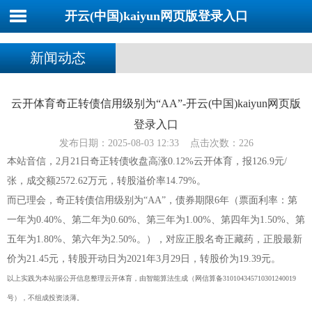
开云(中国)kaiyun网页版登录入口
新闻动态
云开体育奇正转债信用级别为“AA”-开云(中国)kaiyun网页版
登录入口
发布日期：2025-08-03 12:33 点击次数：226
本站音信，2月21日奇正转债收盘高涨0.12%云开体育，报126.9元/
张，成交额2572.62万元，转股溢价率14.79%。
而已理会，奇正转债信用级别为“AA”，债券期限6年（票面利率：第
一年为0.40%、第二年为0.60%、第三年为1.00%、第四年为1.50%、第
五年为1.80%、第六年为2.50%。），对应正股名奇正藏药，正股最新
价为21.45元，转股开动日为2021年3月29日，转股价为19.39元。
以上实践为本站据公开信息整理云开体育，由智能算法生成（网信算备310104345710301240019
号），不组成投资淡薄。