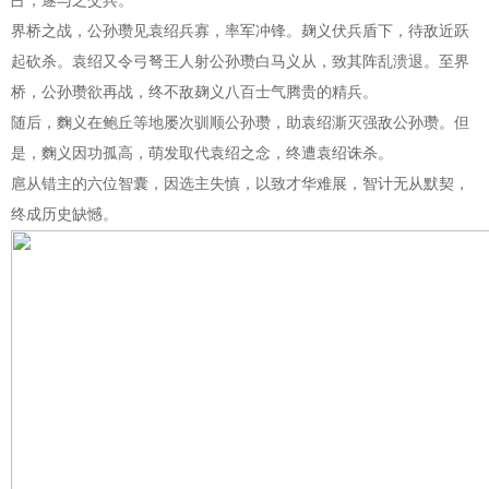
占，遂与之交兵。
界桥之战，公孙瓒见袁绍兵寡，率军冲锋。麹义伏兵盾下，待敌近跃
起砍杀。袁绍又令弓弩王人射公孙瓒白马义从，致其阵乱溃退。至界
桥，公孙瓒欲再战，终不敌麹义八百士气腾贵的精兵。
随后，麴义在鲍丘等地屡次驯顺公孙瓒，助袁绍澌灭强敌公孙瓒。但
是，麴义因功孤高，萌发取代袁绍之念，终遭袁绍诛杀。
扈从错主的六位智囊，因选主失慎，以致才华难展，智计无从默契，
终成历史缺憾。