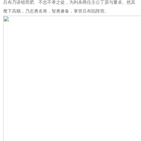
吕布乃讲错而肥、不忠不孝之徒，为利杀两任主公丁原与董卓。然其
麾下高顺，乃忠勇名将，智勇兼备，掌管吕布陷阵营。