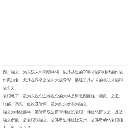
四、鞠义，为东汉末年闻明将领，以其越过的军事才能和独特的作战
作风知名，尤其在界桥之战中大放异彩，展现了其超卓的教唆才能和
战争力。
袁绍麾下，最为东说念主称说念的大将是河北四庭柱：颜良、文丑、
张郃、高览，但论及智商，最为出众者实为鞠义。
鞠义为韩馥部将，因智勇双全而背韩馥投袁绍。韩馥怒而攻之，反被
鞠义所败。后袁绍联鞠义、公孙瓒迫韩馥让冀州。公孙瓒动怒袁绍独