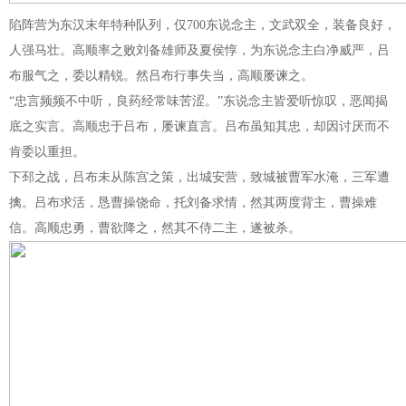
陷阵营为东汉末年特种队列，仅700东说念主，文武双全，装备良好，
人强马壮。高顺率之败刘备雄师及夏侯惇，为东说念主白净威严，吕
布服气之，委以精锐。然吕布行事失当，高顺屡谏之。
“忠言频频不中听，良药经常味苦涩。”东说念主皆爱听惊叹，恶闻揭
底之实言。高顺忠于吕布，屡谏直言。吕布虽知其忠，却因讨厌而不
肯委以重担。
下邳之战，吕布未从陈宫之策，出城安营，致城被曹军水淹，三军遭
擒。吕布求活，恳曹操饶命，托刘备求情，然其两度背主，曹操难
信。高顺忠勇，曹欲降之，然其不侍二主，遂被杀。