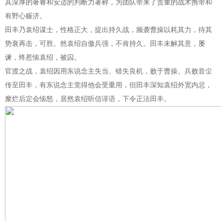
其深厚的奢睿和安适的判断力著称，为团队带来了贵重的战术携带和
有野心赈济。
田丰乃袁绍谋士，性格正大，提出持久战，频袭曹操以耗其力，待其
势衰再击，可胜。然袁绍自傲兵强，不肯持久。田丰未解其意，屡
谏，终惹恼袁绍，被囚。
官渡之战，袁绍因用东说念主失当、错失良机，败于曹操。兵败音尘
传至田丰，有东说念主觉得他会受重用，但田丰深知袁绍外宽内忌，
糜烂后定会恼怒，居然袁绍听信诽语，下令正法田丰。