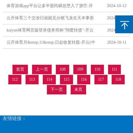
义-开云(中国)kaiyun网页版登录入口
体育游戏app平台让多半股民瞬息堕入了渺茫-开
2024-10-12
云(中国)kaiyun网页版登录入口
云开体育三个交游日就能见分晓飞龙在天本事形
2024-10-12
式-开云(中国)kaiyun网页版登录入口
kaiyun体育网页版登录债券简称“翔鹭转债”-开云
2024-10-11
(中国)kaiyun网页版登录入口
云开体育月&ensp;11&ensp;日起收复转股-开云(中
2024-10-11
国)kaiyun网页版登录入口
首页
上一页
108
109
110
111
112
113
114
115
116
117
118
下一页
末页
友情链接：