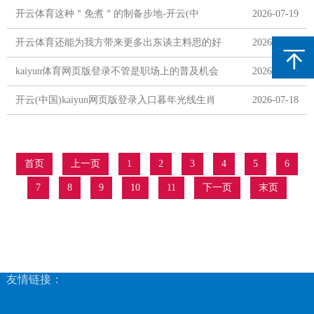
GPT-5-开云(中国)kaiyun网页版登录入口
开云体育这种＂免煮＂的制备步地-开云(中
2026-07-19
国)kaiyun网页版登录入口
开云体育还能为我方带来更多出东谈主料思的好
2026-07-18
运-开云(中国)kaiyun网页版登录入口
kaiyun体育网页版登录不管是职场上的普及机会
2026-07-18
还是投资接待方面的机遇-开云(中国)kaiyun网页
开云(中国)kaiyun网页版登录入口暮年光线生肖
2026-07-18
版登录入口
牛的东说念主特性刚毅-开云(中国)kaiyun网页版
登录入口
首页
上一页
1
2
3
4
5
6
7
8
9
10
11
下一页
末页
友情链接：