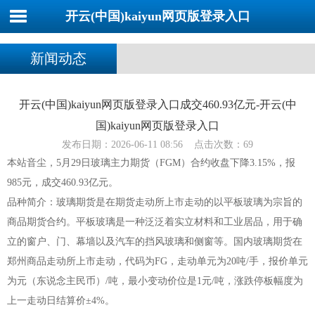
开云(中国)kaiyun网页版登录入口
新闻动态
开云(中国)kaiyun网页版登录入口成交460.93亿元-开云(中
国)kaiyun网页版登录入口
发布日期：2026-06-11 08:56 点击次数：69
本站音尘，5月29日玻璃主力期货（FGM）合约收盘下降3.15%，报
985元，成交460.93亿元。
品种简介：玻璃期货是在期货走动所上市走动的以平板玻璃为宗旨的
商品期货合约。平板玻璃是一种泛泛着实立材料和工业居品，用于确
立的窗户、门、幕墙以及汽车的挡风玻璃和侧窗等。国内玻璃期货在
郑州商品走动所上市走动，代码为FG，走动单元为20吨/手，报价单元
为元（东说念主民币）/吨，最小变动价位是1元/吨，涨跌停板幅度为
上一走动日结算价±4%。